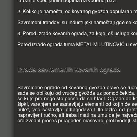
farbanje specijalnim bojama na vodenoj bazi.
2. Koliko je nameštaj od kovanog gvožđa popularan m
Savremeni trendovi su industrijski nameštaji gde se kom
3. Pored izrade kovanih ograda, za koje još usluge 
Pored izrade ograda firma METAL-MILUTINOVIĆ u svojo
Izrada savremenih kovanih ograda
Savremene ograde od kovanog gvožđa prave se ručno i
sada se oblikuju od vrućeg gvožđa uz pomoć čekića. Pr
se kuje pre nego što počne da se hladi. Ograde od k
šipki, varenjem se sastavljaju elementi od kojih će s
nule“, već sastavlja, prilagođava i finilazira od 
napravljeni ručno, ali treba imati na umu da je najve
proizvodni proces prilagođen masovnoj proizvodnji, š