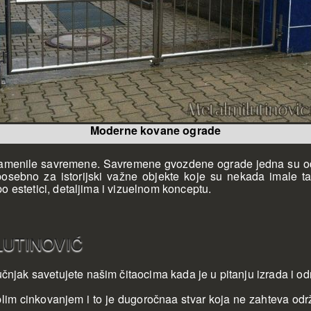
Moderne kovane ograde
amenile savremene. Savremene gvozdene ograde jedna su od n
a posebno za istorijski važne objekte koje su nekada imal
 po estetici, detaljima i vizuelnom konceptu.
MILUTINOVIĆ
ručnjak savetujete našim čitaocima kada je u pitanju izrada i 
im cinkovanjem i to je dugoročnaa stvar koja ne zahteva održa