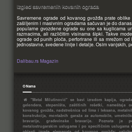
Izgled savremenih kovanih ograda
Savremene ograde od kovanog gvožđa prate oblike i mod
zašiljenim i masivnim ogradama sačuvan je do danas. Z
popularne gvozdene ograde su one sa kuglicama umest
razmacima, ali različitim visinama šipki. Takve m
ograde od punih ploča, perforirane ili sa mrežom o
jednostavne, svedene linije i detalje. Osim vanjskih,
Dalibau.rs Magazin
O Nama
"Metal Milutinović" se bavi izradom kapija, ograda
gelendera, stepeništa, zaštitinih rešetki, nameštaja o
kovanog gvožđa, nadstrešnica od lima i leksana, metalni
konstrukcija, montažnih garaža za automobile, umetničk
bravarije, građevinske bravarije. Poznata je p
metalostrugarskim uslugama i po specifičnim uslugama 
oblasti izrade elemenata od kovanog gvožđa: uslužn