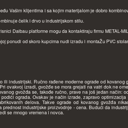
eđu Vašim klijentima i sa kojim materijalom je dobro kombino
binuje čelik i drvo u industrijskom stilu.
korisnici Daibau platforme mogu da kontaktiraju firmu METAL-
j ponudi od skoro kupcima nudi izradu i montaŽu PVC stolari
li industrijski. Ručno rađene moderne ograde od kovanog gv
i ovakvoj izradi, gvožđe se mora grejati na vatri dok ne omek
ovanog gvožđa se, takođe ručno, prave na još jedan način: o
e podići ograda. Ovakav je način izrade, zapravo optimizacij
prefabrikovanih delova. Takve ograde od kovanog gvožđa nik
ća prednost industrijske proizvodnje - cena. Budući da indust
tedi se mnogo vremena i novca.