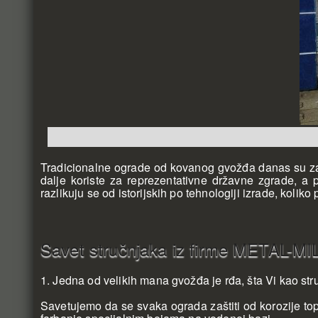
Tradicionalne ograde od kovanog gvožđa danas su z
dalje koriste za reprezentativne državne zgrade, 
razlikuju se od istorijskih po tehnologiji izrade, koliko
Savet stručnjaka iz firme METAL-
1. Jedna od velikih mana gvožđa je rđa, šta Vi kao st
Savetujemo da se svaka ograda zaštiti od korozije topl