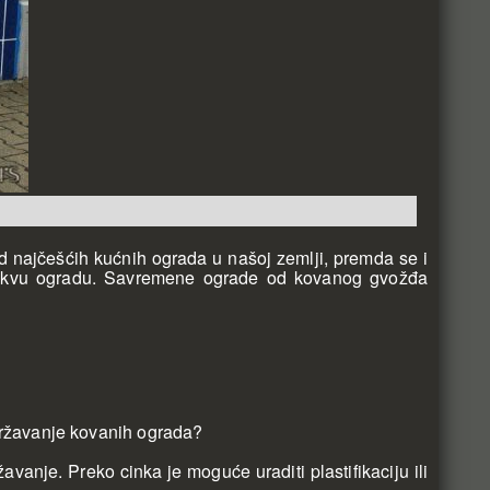
ajčešćih kućnih ograda u našoj zemlji, premda se i
e takvu ogradu. Savremene ograde od kovanog gvožđa
održavanje kovanih ograda?
vanje. Preko cinka je moguće uraditi plastifikaciju ili