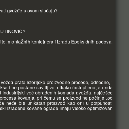
vati gvožđe u ovom slučaju?
MILUTINOVIĆ?
je, montaŽnih kontejnera i izradu Epoksidnih podova.
ožđa prate istorijske proizvodne procese, odnosno, i
ša i ne postane savitljivo, nikako rastopljeno, a onda
d industrijski već obrađenih komada gvožđa, najčešće
a procesa kovanja, pri čemu se proizvod ne počinje „od
ada neće biti unikatan proizvod kao oni u potpunosti
rijski izrađene kovane ograde imaju visoko optimizovan