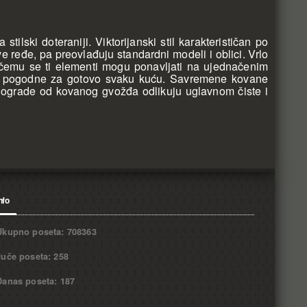
lski doteraniji. Viktorijanski stil karakterističan po
 ređe, pa preovlađuju standardni modeli i oblici. Vrlo
i čemu se ti elementi mogu ponavljati na ujednačenim
 i pogodne za gotovo svaku kuću. Savremene kovane
 ograde od kovanog gvožđa odlikuju uglavnom čiste i
.
nfo
Ukupno poseta: 708363
Juče poseta: 258
Danas poseta: 187