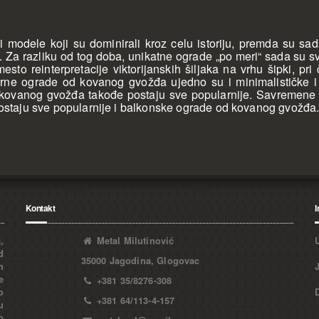
ele koji su dominirali kroz celu istoriju, premda su sada sti
a razliku od tog doba, unikatne ograde „po meri“ sada su sve
o reinterpretacije viktorijanskih šiljaka na vrhu šipki, pr
oderne ograde od kovanog gvožđa ujedno su i minimalističke
d kovanog gvožđa takođe postaju sve popularnije. Savremene
 postaju sve popularnije i balkonske ograde od kovanog gvožđa
Kontakt
I
,
Metal Milutinović
d
35000 Jagodina, Glogovac
h
e
+381 35/8276-308
o
+381 64/113-4-157
u
o