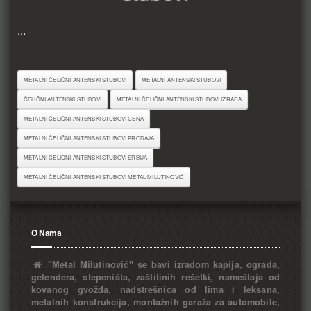
...
METALNI ČELIČNI ANTENSKI STUBOVI
METALNI ANTENSKI STUBOVI
ČELIČNI ANTENSKI STUBOVI
METALNI ČELIČNI ANTENSKI STUBOVI IZRADA
METALNI ČELIČNI ANTENSKI STUBOVI CENA
METALNI ČELIČNI ANTENSKI STUBOVI PRODAJA
METALNI ČELIČNI ANTENSKI STUBOVI SRBIJA
METALNI ČELIČNI ANTENSKI STUBOVI METAL MILUTINOVIĆ
O Nama
"Metal Milutinović" se bavi izradom kapija, ograda,
gelendera, stepeništa, zaštitinih rešetki, nameštaja od
kovanog gvožđa, nadstrešnica od lima i leksana,
metalnih konstrukcija, montažnih garaža za automobile,