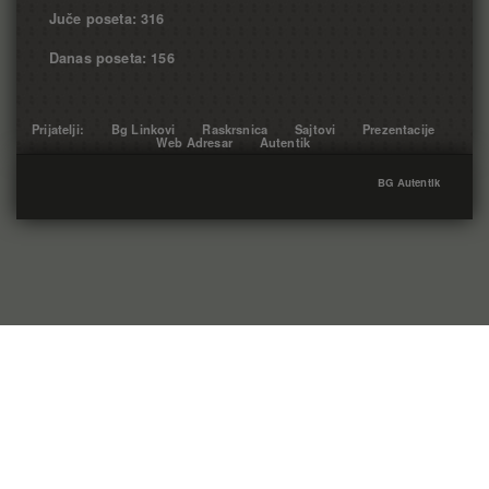
Juče poseta: 316
Danas poseta: 156
Prijatelji:
Bg Linkovi
Raskrsnica
Sajtovi
Prezentacije
Web Adresar
Autentik
BG Autentik