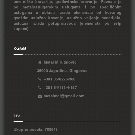
umetničke bravarije, građevinske bravarije. Poznata je
po metalostrugarskim uslugama i po specifičnim
uslugama u oblasti izrade elemenata od kovanog
gvožđa: uslužno kovanje, uslužno valjanje materijala,
uslužna izrada poluproizvoda (elemenata po želji
kupaca).
Kontakt
Metal Milutinović
35000 Jagodina, Glogovac
+381 35/8276-308
+381 64/113-4-157
metalmgl@gmail.com
Info
Ukupno poseta: 708648