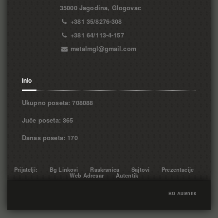
35000 Jagodina, Glogovac
+381 35/8276-308
+381 64/113-4-157
metalmgl@gmail.com
Info
Ukupno poseta: 708088
Juče poseta: 365
Danas poseta: 170
Prijatelji:
Bg Linkovi
Raskrsnica
Sajtovi
Prezentacije
Web Adresar
Autentik
BG Autentik