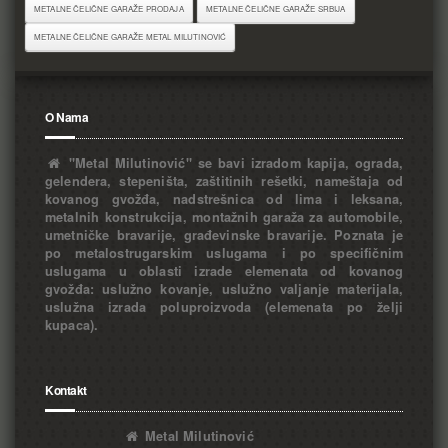
METALNE ČELIČNE GARAŽE PRODAJA
METALNE ČELIČNE GARAŽE SRBIJA
METALNE ČELIČNE GARAŽE METAL MILUTINOVIĆ
O Nama
"Metal Milutinović" se bavi izradom kapija, ograda,
gelendera, stepeništa, zaštitinih rešetki, nameštaja od
kovanog gvožđa, nadstrešnica od lima i leksana,
metalnih konstrukcija, montažnih garaža za automobile,
umetničke bravarije, građevinske bravarije. Poznata je
po metalostrugarskim uslugama i po specifičnim
uslugama u oblasti izrade elemenata od kovanog
gvožđa: uslužno kovanje, uslužno valjanje materijala,
uslužna izrada poluproizvoda (elemenata po želji
kupaca).
Kontakt
Metal Milutinović