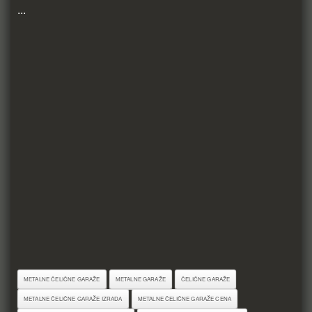
...
METALNE ČELIČNE GARAŽE
METALNE GARAŽE
ČELIČNE GARAŽE
METALNE ČELIČNE GARAŽE IZRADA
METALNE ČELIČNE GARAŽE CENA