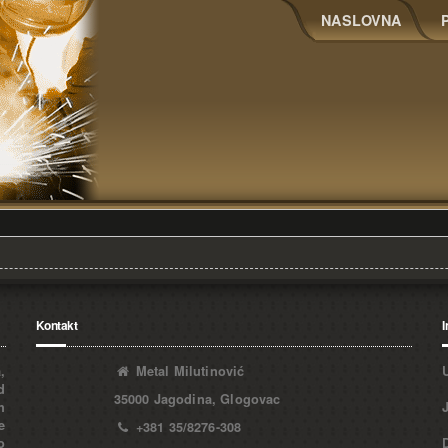
NASLOVNA
Kontakt
I
,
Metal Milutinović
d
35000 Jagodina, Glogovac
h
e
+381 35/8276-308
o