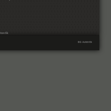
tentik
BG Autentik