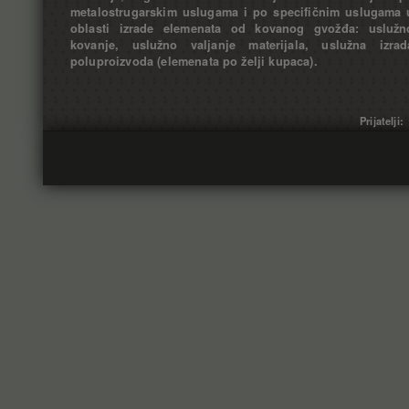
metalostrugarskim uslugama i po specifičnim uslugama 
oblasti izrade elemenata od kovanog gvožđa: uslužn
kovanje, uslužno valjanje materijala, uslužna izrad
poluproizvoda (elemenata po želji kupaca).
Prijatelji: