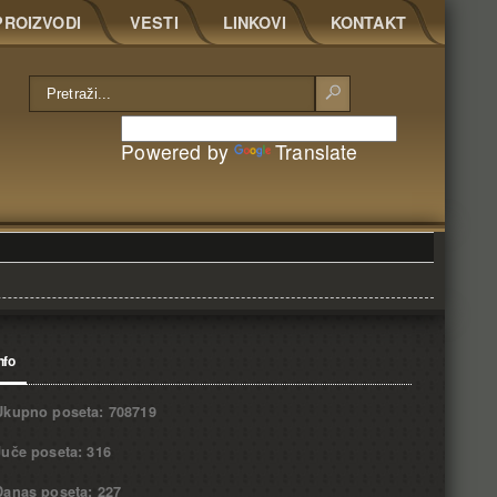
PROIZVODI
VESTI
LINKOVI
KONTAKT
Powered by
Translate
nfo
Ukupno poseta: 708719
Juče poseta: 316
Danas poseta: 227