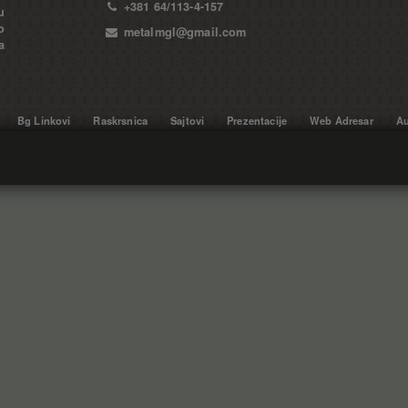
+381 64/113-4-157
u
o
metalmgl@gmail.com
a
Bg Linkovi
Raskrsnica
Sajtovi
Prezentacije
Web Adresar
Au