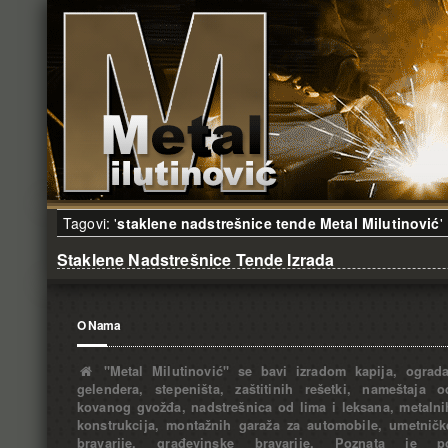
Tagovi: '
staklene nadstrešnice tende Metal Milutinović
'
Staklene Nadstrešnice Tende Izrada
O Nama
"Metal Milutinović" se bavi izradom kapija, ograda
gelendera, stepeništa, zaštitinih rešetki, nameštaja o
kovanog gvožđa, nadstrešnica od lima i leksana, metalni
konstrukcija, montažnih garaža za automobile, umetničk
bravarije, građevinske bravarije. Poznata je p