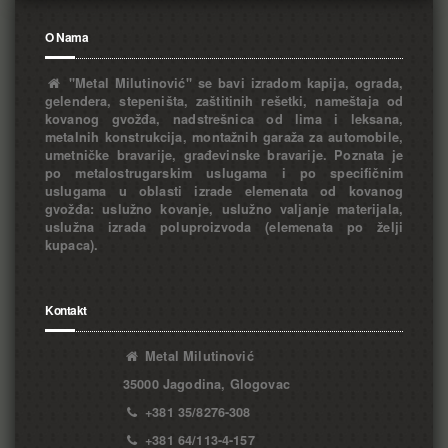
O Nama
"Metal Milutinović" se bavi izradom kapija, ograda,
gelendera, stepeništa, zaštitinih rešetki, nameštaja od
kovanog gvožđa, nadstrešnica od lima i leksana,
metalnih konstrukcija, montažnih garaža za automobile,
umetničke bravarije, građevinske bravarije. Poznata je
po metalostrugarskim uslugama i po specifičnim
uslugama u oblasti izrade elemenata od kovanog
gvožđa: uslužno kovanje, uslužno valjanje materijala,
uslužna izrada poluproizvoda (elemenata po želji
kupaca).
Kontakt
Metal Milutinović
35000 Jagodina, Glogovac
+381 35/8276-308
+381 64/113-4-157