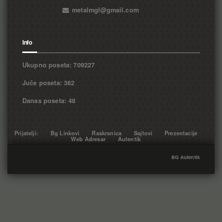
metalmgl@gmail.com
Info
Ukupno poseta: 709227
Juče poseta: 362
Danas poseta: 48
Prijatelji:
Bg Linkovi
Raskrsnica
Sajtovi
Prezentacije
Web Adresar
Autentik
BG Autentik