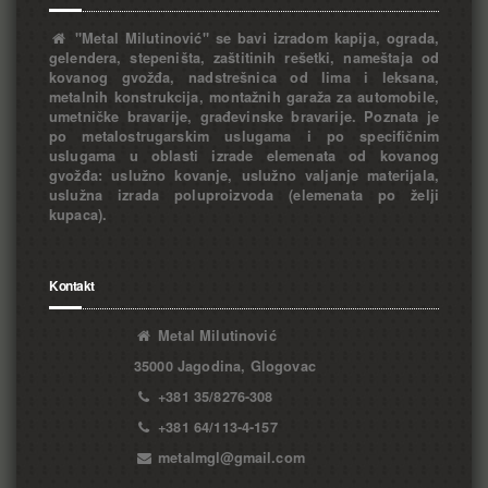
"Metal Milutinović" se bavi izradom kapija, ograda,
gelendera, stepeništa, zaštitinih rešetki, nameštaja od
kovanog gvožđa, nadstrešnica od lima i leksana,
metalnih konstrukcija, montažnih garaža za automobile,
umetničke bravarije, građevinske bravarije. Poznata je
po metalostrugarskim uslugama i po specifičnim
uslugama u oblasti izrade elemenata od kovanog
gvožđa: uslužno kovanje, uslužno valjanje materijala,
uslužna izrada poluproizvoda (elemenata po želji
kupaca).
Kontakt
Metal Milutinović
35000 Jagodina, Glogovac
+381 35/8276-308
+381 64/113-4-157
metalmgl@gmail.com