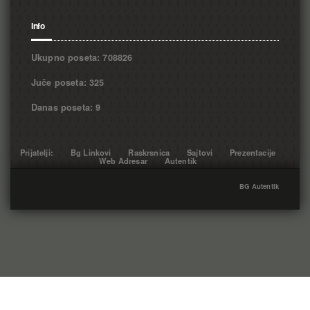
Info
Ukupno poseta: 708826
Juče poseta: 325
Danas poseta: 9
Prijatelji:
Bg Linkovi
Raskrsnica
Sajtovi
Prezentacije
Web Adresar
Autentik
BG Autentik